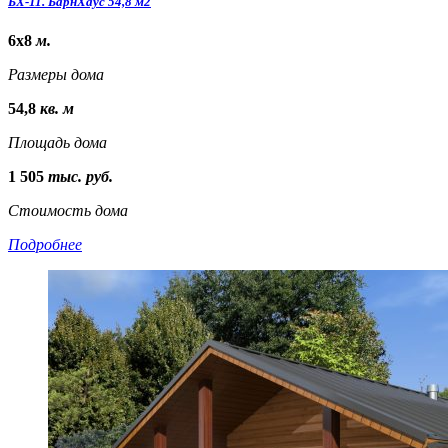
БХ-11. БарнХаус 54,8 м2
6х8
м.
Размеры дома
54,8
кв. м
Площадь дома
1 505
тыс. руб.
Стоимость дома
Подробнее