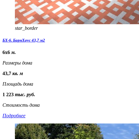
star_border
БХ-6. БарнХаус 43,7 м2
6х6
м.
Размеры дома
43,7
кв. м
Площадь дома
1 223
тыс. руб.
Стоимость дома
Подробнее