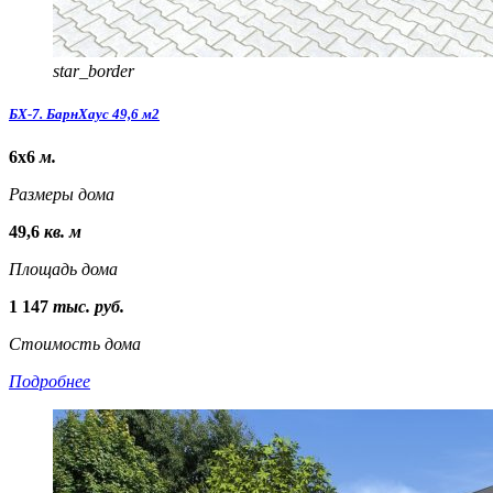
star_border
БХ-7. БарнХаус 49,6 м2
6х6
м.
Размеры дома
49,6
кв. м
Площадь дома
1 147
тыс. руб.
Стоимость дома
Подробнее