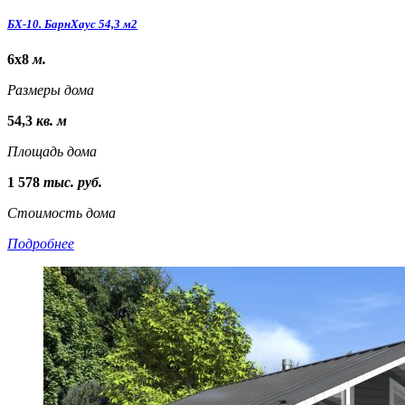
БХ-10. БарнХаус 54,3 м2
6х8
м.
Размеры дома
54,3
кв. м
Площадь дома
1 578
тыс. руб.
Стоимость дома
Подробнее