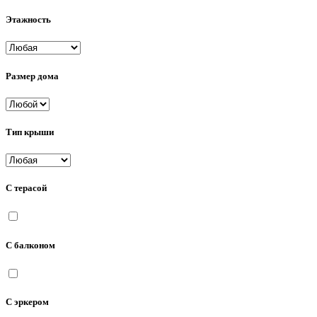
Этажность
Размер дома
Тип крыши
С терасой
С балконом
С эркером