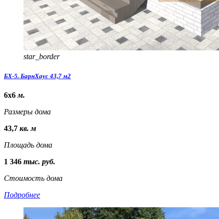
star_border
БХ-5. БарнХаус 43,7 м2
6х6
м.
Размеры дома
43,7
кв. м
Площадь дома
1 346
тыс. руб.
Стоимость дома
Подробнее