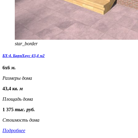
star_border
БХ-4. БарнХаус 43,4 м2
6х6
м.
Размеры дома
43,4
кв. м
Площадь дома
1 375
тыс. руб.
Стоимость дома
Подробнее