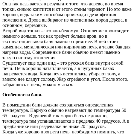
Она так называется в результате того, что дерево, во время
топки, сильно коптится и от этого стены чернеют. Но это даже
хорошо, ведь таким способом происходит дезинфекция
помещения. Дрова выбирают из лиственных пород дерева, в
основном, березовые.
Второй вид топки – это «по-белому». Отопление происходит
немного дольше, так как требует больше дров, но в
эксплуатации такая баня намного приятнее. В ней стоит
каменная, металлическая или кирпичная печь, а также бак для
нагрева воды. Современные бани обычно имеют именно
такую систему отопления.
Существует еще один вид – это русская баня внутри самой
печи. Печь хорошо натапливается, а в чугунных баках
нагревается вода. Когда печь истопилась, убирают золу, а
вместо нее кладут солому. Жар сгребают в угол. После этого,
забравшись в печь, можно мыться.
Особенности бани.
В помещении бани должна сохраняться определенная
температура. Парную обычно нагревают до температуры 50-
65 градусов. В душевой так жарко быть не должно,
температура там устанавливается в пределах 40 градусов. А в
предбаннике или раздевалке не ниже 20 градусов.
Когда уже хорошо прогрета печь, необходимо помнить, что