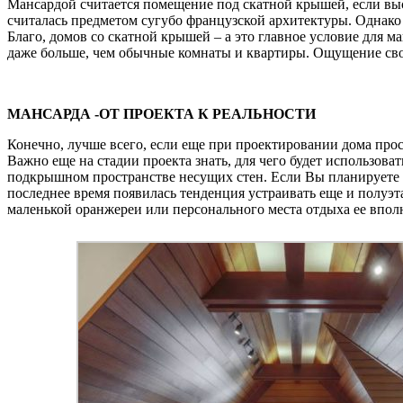
Мансардой считается помещение под скатной крышей, если высо
считалась предметом сугубо французской архитектуры. Однако
Благо, домов со скатной крышей – а это главное условие для м
даже больше, чем обычные комнаты и квартиры. Ощущение своб
МАНСАРДА -ОТ ПРОЕКТА К РЕАЛЬНОСТИ
Конечно, лучше всего, если еще при проектировании дома прост
Важно еще на стадии проекта знать, для чего будет использова
подкрышном пространстве несущих стен. Если Вы планируете сд
последнее время появилась тенденция устраивать еще и полуэт
маленькой оранжереи или персонального места отдыха ее вполн