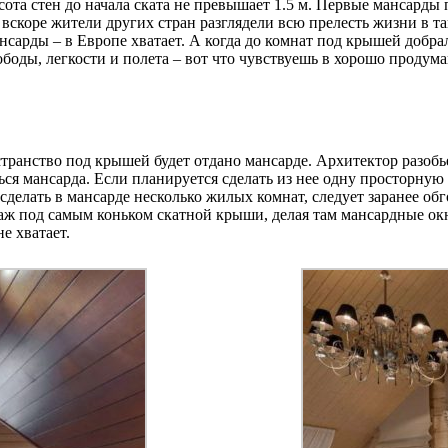
та стен до начала ската не превышает 1.5 м. Первые мансарды 
 вскоре жители других стран разглядели всю прелесть жизни в 
ансарды – в Европе хватает. А когда до комнат под крышей добр
оды, легкости и полета – вот что чувствуешь в хорошо продума
ранство под крышей будет отдано мансарде. Архитектор разобьет
ться мансарда. Если планируется сделать из нее одну просторну
елать в мансарде несколько жилых комнат, следует заранее обг
аж под самым коньком скатной крыши, делая там мансардные окн
е хватает.